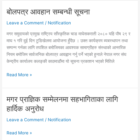
कार्यक्रम
बोलपत्र आवहान सम्बन्धी सूचना
बोलपत्र
सम्बन्धमा
आवहान
कार्यान्वयन
Leave a Comment
/
Notification
सम्बन्धी
गर्नका
सूचना
लागि
मगर समुदायको प्रमुख राष्ट्रिय साँस्कृतिक चाड माघेसकराती २०८० यहि पौष २९ र
जारि
माघ १ गरि दुई दिन टुडिखेलमा आयोजना हुँदैछ । उक्त कार्यक्रम ब्यबस्थापन तथा
गरिएको
सम्पन्न गर्नका लागि तपशिल बमोजिमका आवश्यक सामाग्रीहरु संस्थाको आन्तरिक
पत्र
नियम बमोजिम सार्वजनिक बोलपत्र आवह्वान गर्नु पर्ने भएको हुनाले नेपाल मगर संघ
केन्द्रीय कार्यालय कलङ्की काठमाडौंमा यो सूचना प्रकाशन भएको मितिले
Read More »
मगर प्राज्ञिक सम्मेलनमा सहभागिताका लागि
मगर
प्राज्ञिक
हार्दिक अनुरोध
सम्मेलनमा
सहभागिताका
Leave a Comment
/
Notification
लागि
हार्दिक
Read More »
अनुरोध